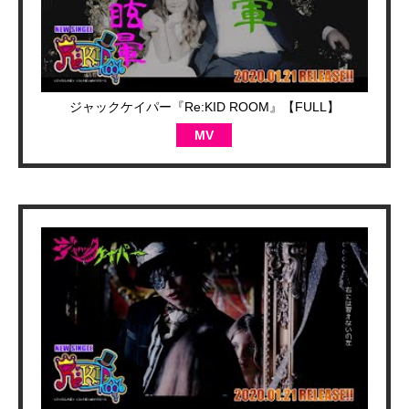
ジャックケイパー『Re:KID ROOM』【FULL】
MV