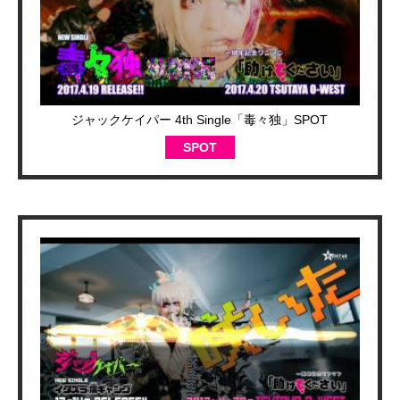
ジャックケイパー 4th Single「毒々独」SPOT
SPOT