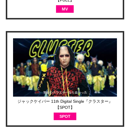
MV
ジャックケイパー 11th Digital Single『クラスター』
【SPOT】
SPOT